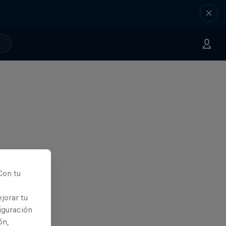
Con tu
jorar tu
iguración
ón,