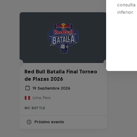
consulta
inferior.
Red Bull Batalla Final Torneo
de Plazas 2026
19 Septiembre 2026
Lima, Peru
MC BATTLE
Próximo evento