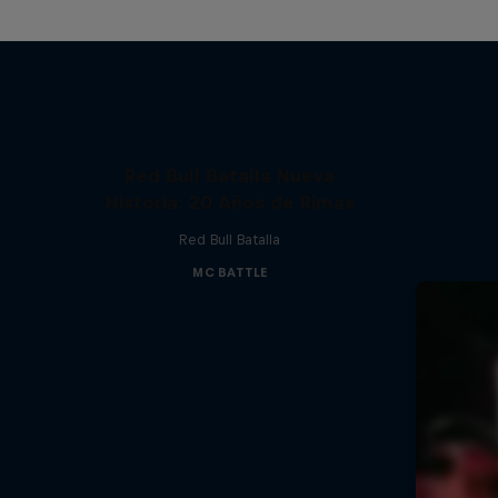
Red Bull Batalla Nueva
Historia: 20 Años de Rimas
Red Bull Batalla
MC BATTLE