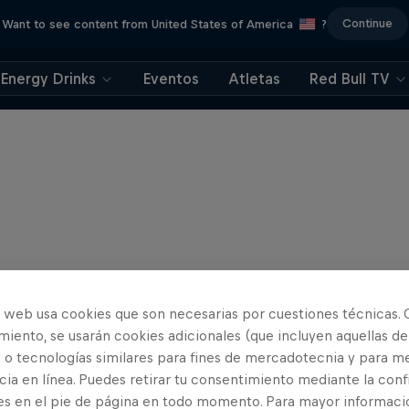
Continue
Want to see content from United States of America
?
Energy Drinks
Eventos
Atletas
Red Bull TV
o web usa cookies que son necesarias por cuestiones técnicas. 
iento, se usarán cookies adicionales (que incluyen aquellas de
 o tecnologías similares para fines de mercadotecnia y para me
ia en línea. Puedes retirar tu consentimiento mediante la conf
es en el pie de página en todo momento. Para mayor informaci