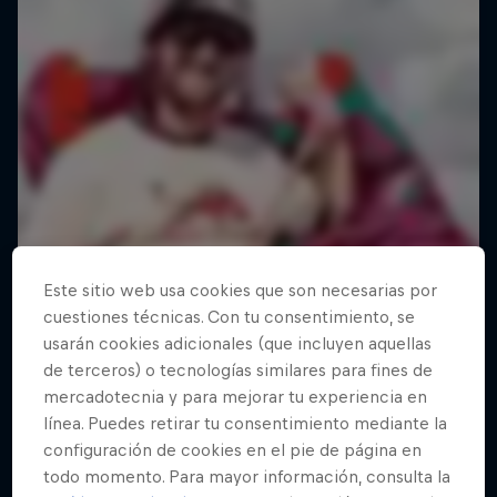
Este sitio web usa cookies que son necesarias por
cuestiones técnicas. Con tu consentimiento, se
usarán cookies adicionales (que incluyen aquellas
de terceros) o tecnologías similares para fines de
mercadotecnia y para mejorar tu experiencia en
línea. Puedes retirar tu consentimiento mediante la
configuración de cookies en el pie de página en
todo momento. Para mayor información, consulta la