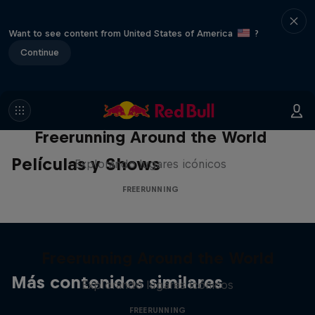
Want to see content from United States of America
?
Continue
Freerunning Around the World
Películas y Shows
Explorando lugares icónicos
FREERUNNING
Freerunning Around the World
Más contenidos similares
Explorando lugares icónicos
FREERUNNING