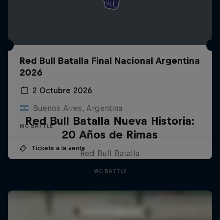
Red Bull Batalla Final Nacional Argentina
2026
2 Octubre 2026
Buenos Aires, Argentina
Red Bull Batalla Nueva Historia:
MC BATTLE
20 Años de Rimas
Tickets a la venta
Red Bull Batalla
MC BATTLE