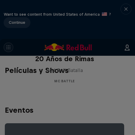
Want to see content from United States of America
?
Continue
Red Bull Batalla Nueva Historia:
20 Años de Rimas
Películas y Shows
Red Bull Batalla
MC BATTLE
Eventos