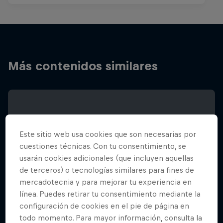
Más contenidos similares
Este sitio web usa cookies que son necesarias por
cuestiones técnicas. Con tu consentimiento, se
usarán cookies adicionales (que incluyen aquellas
de terceros) o tecnologías similares para fines de
mercadotecnia y para mejorar tu experiencia en
línea. Puedes retirar tu consentimiento mediante la
configuración de cookies en el pie de página en
todo momento. Para mayor información, consulta la