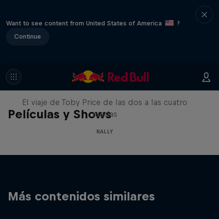
Want to see content from United States of America
?
Continue
Price to Dakar
El viaje de Toby Price de las dos a las cuatro
Películas y Shows
ruedas
RALLY
Más contenidos similares