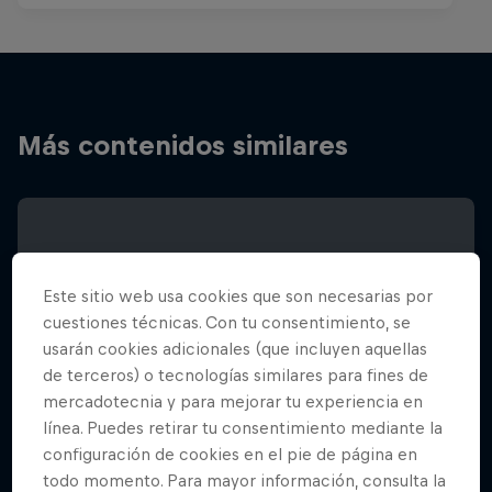
Más contenidos similares
Este sitio web usa cookies que son necesarias por
cuestiones técnicas. Con tu consentimiento, se
usarán cookies adicionales (que incluyen aquellas
de terceros) o tecnologías similares para fines de
mercadotecnia y para mejorar tu experiencia en
línea. Puedes retirar tu consentimiento mediante la
configuración de cookies en el pie de página en
todo momento. Para mayor información, consulta la