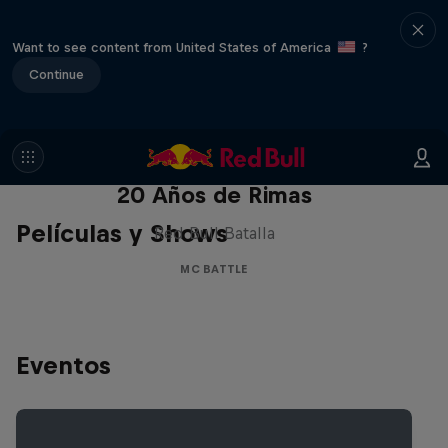
Want to see content from United States of America
?
Continue
Red Bull Batalla Nueva Historia:
20 Años de Rimas
Películas y Shows
Red Bull Batalla
MC BATTLE
Eventos