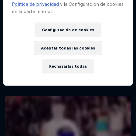
Política de privacidad
y la Configuración de cookies
en la parte inferior.
Red Bull Batalla Final Torneo de Plazas
2026
Configuración de cookies
19 Septiembre 2026
Lima, Peru
Aceptar todas las cookies
Red Bull Batalla Nueva Historia:
MC BATTLE
20 Años de Rimas
Rechazarlas todas
Próximo evento
Red Bull Batalla
MC BATTLE