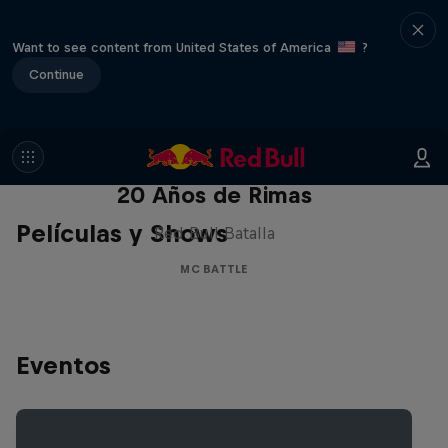
Want to see content from United States of America
?
Continue
Red Bull Batalla Nueva Historia:
20 Años de Rimas
Películas y Shows
Red Bull Batalla
MC BATTLE
Eventos