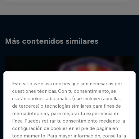
Más contenidos similares
Este sitio web usa cookies que son necesarias por
cuestiones técnicas. Con tu consentimiento, se
usarán cookies adicionales (que incluyen aquellas
de terceros) o tecnologías similares para fines de
mercadotecnia y para mejorar tu experiencia en
línea. Puedes retirar tu consentimiento mediante la
configuración de cookies en el pie de página en
todo momento. Para mayor información, consulta la