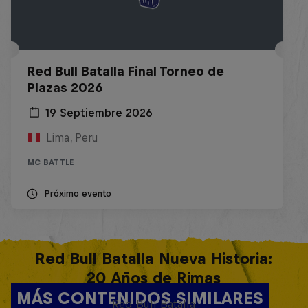
Red Bull Batalla Final Torneo de
Plazas 2026
19 Septiembre 2026
Lima, Peru
MC BATTLE
Próximo evento
Red Bull Batalla Nueva Historia:
20 Años de Rimas
MÁS CONTENIDOS SIMILARES
Red Bull Batalla