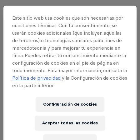
Este sitio web usa cookies que son necesarias por
¡Dale un giro cool a tus tardes en la oficina!
cuestiones técnicas. Con tu consentimiento, se
Sabemos que después del almuerzo la energía baja
usarán cookies adicionales (que incluyen aquellas
y concentrarse se convierte en un reto. Pero no te
de terceros) o tecnologías similares para fines de
preocupes, Red Bull tiene la solución perfecta para
mercadotecnia y para mejorar tu experiencia en
convertirte en el héroe del #afterlunch: ¡nuestro
línea. Puedes retirar tu consentimiento mediante la
Energy Zone para tu oficina!
configuración de cookies en el pie de página en
todo momento. Para mayor información, consulta la
¿Quieres saber cómo participar?
Política de privacidad
y la Configuración de cookies
en la parte inferior.
Ingresa a TikTok.
Usa el filtro
"WORK 360"
de Red Bull en
Configuración de cookies
nuestro perfil @redbullcol o haz clic en este
enlace
.
Aceptar todas las cookies
Graba y sube un video usando el filtro,
mostrando de manera creativa el ambiente del