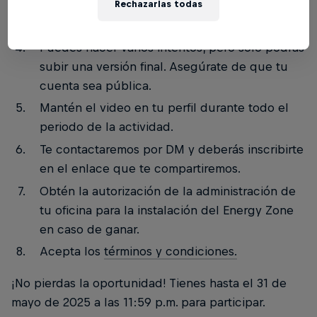
Rechazarlas todas
"afterlunch" en tu oficina. Etiquétanos en
@redbullcol y usa el hashtag #afterlunch.
Puedes hacer varios intentos, pero solo podrás
subir una versión final. Asegúrate de que tu
cuenta sea pública.
Mantén el video en tu perfil durante todo el
periodo de la actividad.
Te contactaremos por DM y deberás inscribirte
en el enlace que te compartiremos.
Obtén la autorización de la administración de
tu oficina para la instalación del Energy Zone
en caso de ganar.
Acepta los
términos y condiciones.
¡No pierdas la oportunidad! Tienes hasta el 31 de
mayo de 2025 a las 11:59 p.m. para participar.