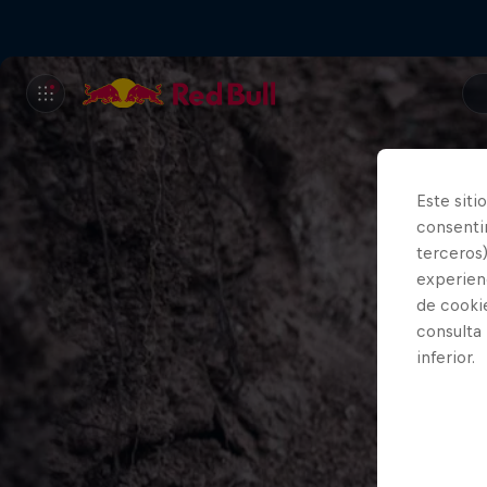
Este siti
consentim
terceros)
experienc
de cooki
consulta
inferior.