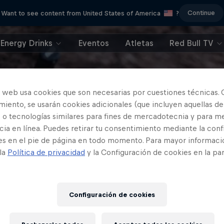
Continue
Want to see content from United States of America
?
Energy Drinks
Eventos
Atletas
Red Bull TV
o web usa cookies que son necesarias por cuestiones técnicas. 
iento, se usarán cookies adicionales (que incluyen aquellas de
 o tecnologías similares para fines de mercadotecnia y para me
ia en línea. Puedes retirar tu consentimiento mediante la conf
es en el pie de página en todo momento. Para mayor informaci
 la
Política de privacidad
y la Configuración de cookies en la pa
Configuración de cookies