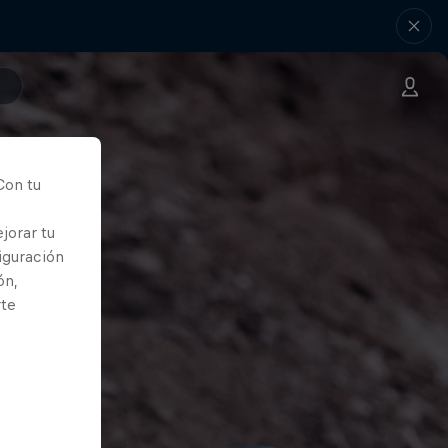
Con tu
jorar tu
iguración
ón,
rte