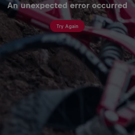
An unexpected error occurred
Try Again