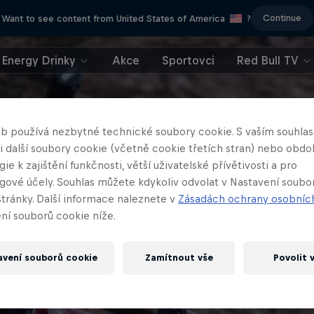
Continue
Want to see content from United States of America
?
Energy Drinky
Akce
Sportovci
Red Bull TV
b používá nezbytné technické soubory cookie. S vaším souhl
 i další soubory cookie (včetně cookie třetích stran) nebo obd
ie k zajištění funkčnosti, větší uživatelské přívětivosti a pro
gové účely. Souhlas můžete kdykoliv odvolat v Nastavení soubo
stránky. Další informace naleznete v
Zásadách ochrany osobníc
ní souborů cookie níže.
avení souborů cookie
Zamítnout vše
Povolit 