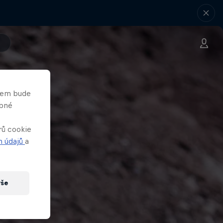
asem bude
obné
rů cookie
h údajů
a
vše