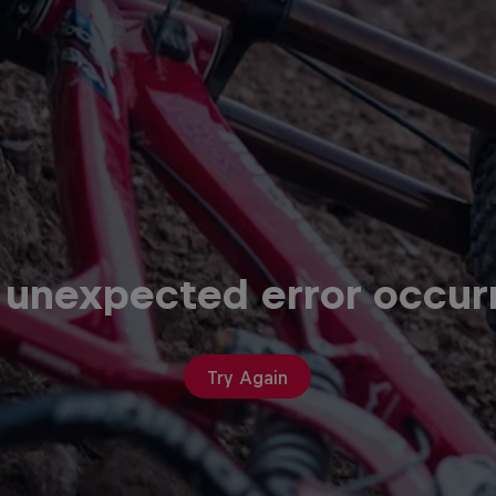
 unexpected error occur
Try Again