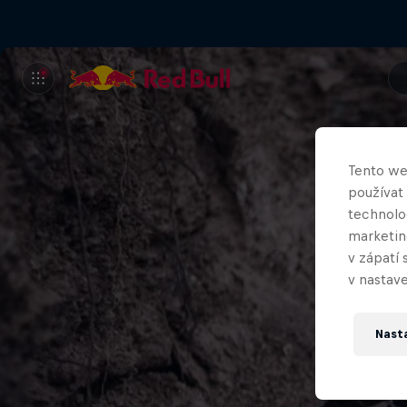
Tento we
používat
technolog
marketin
v zápatí 
v nastave
Nast