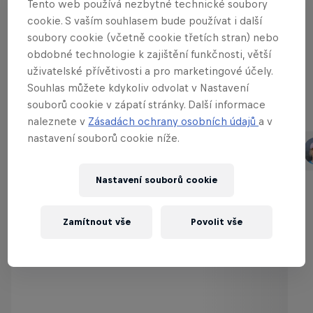
Tento web používá nezbytné technické soubory
a toto léto se opět vrací do mekky horské cyklistiky.
cookie. S vaším souhlasem bude používat i další
Mrkni na záznam těch nejlepších slopestyle jezdců,
soubory cookie (včetně cookie třetích stran) nebo
obdobné technologie k zajištění funkčnosti, větší
kteří se představili na 10. výročí závodu, který je
uživatelské přívětivosti a pro marketingové účely.
součástí Crankworx Whistler.
Souhlas můžete kdykoliv odvolat v Nastavení
souborů cookie v zápatí stránky. Další informace
Part of this event
naleznete v
Zásadách ochrany osobních údajů
a v
nastavení souborů cookie níže.
Harriet Burbidge-Smith
Emil Johansson
Australia
Sweden
Nastavení souborů cookie
Zamítnout vše
Povolit vše
The Best of Red Bull Joyride