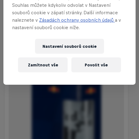
tomto odkazu
už v sobotu 25. října od
Souhlas můžete kdykoliv odvolat v Nastavení
10:00 hod.
souborů cookie v zápatí stránky. Další informace
naleznete v
Zásadách ochrany osobních údajů
a v
nastavení souborů cookie níže.
Nakupuj z naší kolekce
Nastavení souborů cookie
Zamítnout vše
Povolit vše