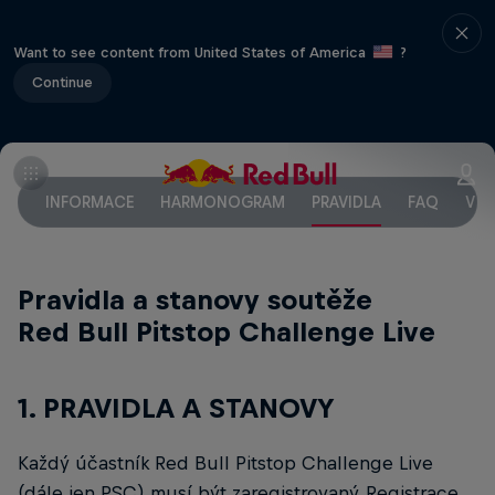
Want to see content from United States of America
?
Continue
INFORMACE
HARMONOGRAM
PRAVIDLA
FAQ
VYF
Pravidla a stanovy soutěže
Red Bull Pitstop Challenge Live
1. PRAVIDLA A STANOVY
Každý účastník Red Bull Pitstop Challenge Live
(dále jen PSC) musí být zaregistrovaný. Registrace