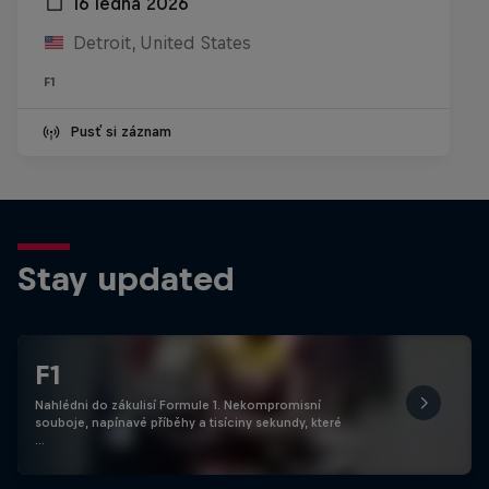
16 ledna 2026
Detroit, United States
F1
Pusť si záznam
Stay updated
F1
Nahlédni do zákulisí Formule 1. Nekompromisní
souboje, napínavé příběhy a tisíciny sekundy, které
…