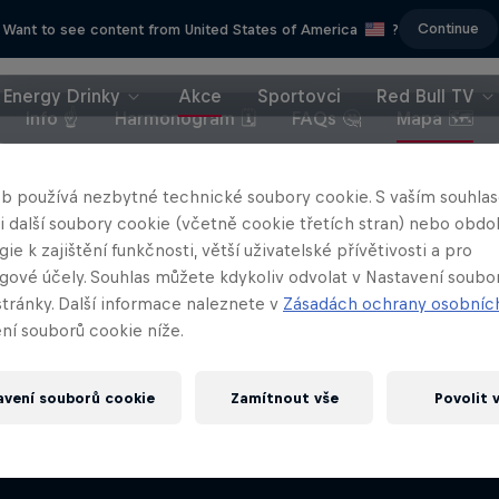
Continue
Want to see content from United States of America
?
Energy Drinky
Akce
Sportovci
Red Bull TV
Info ☝️
Harmonogram 🗓️
FAQs 🤔
Mapa 🗺️
b používá nezbytné technické soubory cookie. S vaším souhl
 i další soubory cookie (včetně cookie třetích stran) nebo obd
lm Beneath Castles
ie k zajištění funkčnosti, větší uživatelské přívětivosti a pro
After the Snowfa
gové účely. Souhlas můžete kdykoliv odvolat v Nastavení soubo
do myslí lyžařů, kteří inspirují a
stránky. Další informace naleznete v
Zásadách ochrany osobníc
berou dech
Oslava lyžování v jeho nejčist
ní souborů cookie níže.
LYŽE
LYŽE
avení souborů cookie
Zamítnout vše
Povolit 