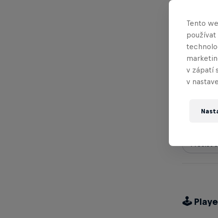
Tento we
Mohlo by tě
používat
technolog
marketin
v zápatí 
v nastave
Jak dopad
soutěži R
Nast
2 min čtení
Přečíst č
🕹 Play