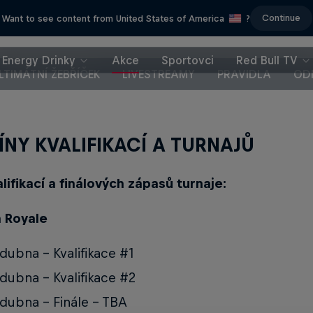
Continue
Want to see content from United States of America
?
Energy Drinky
Akce
Sportovci
Red Bull TV
LTIMÁTNÍ ŽEBŘÍČEK
LIVESTREAMY
PRAVIDLA
OD
ÍNY KVALIFIKACÍ A TURNAJŮ
lifikací a finálových zápasů turnaje:
h Royale
 dubna - Kvalifikace #1
 dubna - Kvalifikace #2
 dubna - Finále - TBA