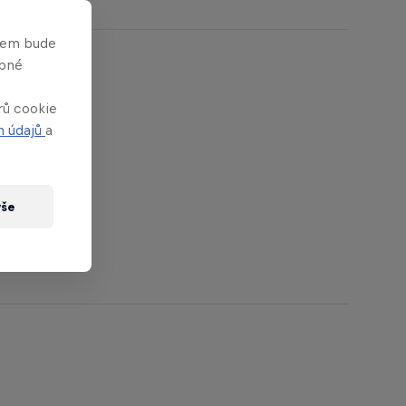
asem bude
obné
rů cookie
h údajů
a
vše