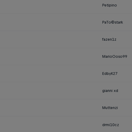
Petipino
PaTo©stark
fazen1z
MarioOoso99
EdbyK27
gianni xd
Muttenzi
drmi10cz