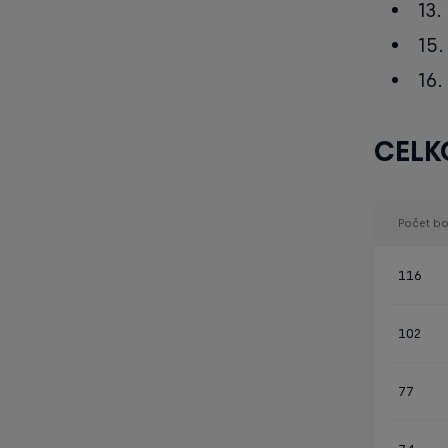
13.
15.
16.
CELK
Počet b
116
102
77