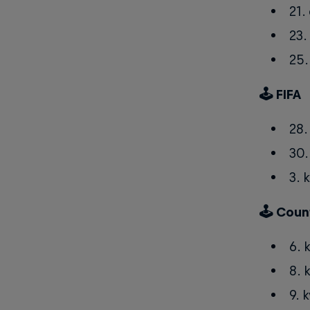
21.
23.
25.
🕹 FIFA
28.
30.
3. 
🕹 Coun
6. 
8. 
9. 