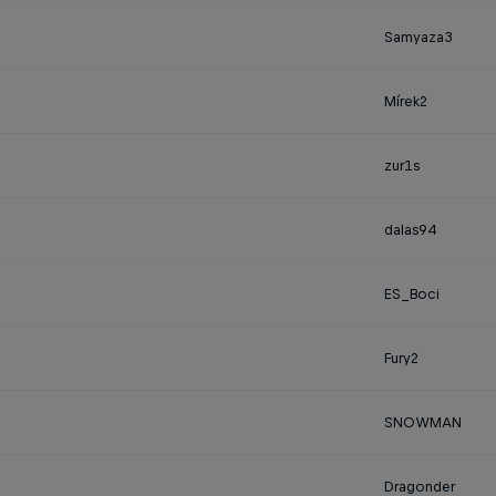
Samyaza3
Mí­rek2
zur1s
dalas94
ES_Boci
Fury2
SNOWMAN
Dragonder