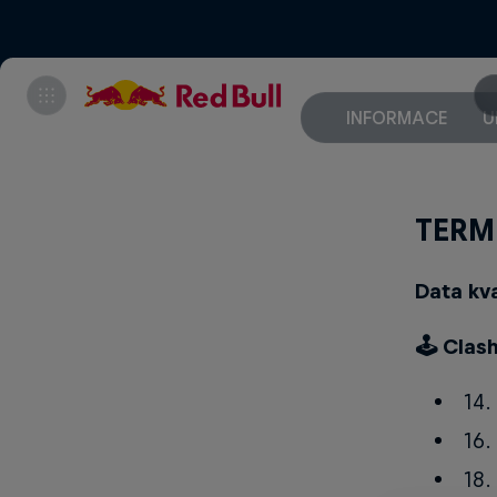
INFORMACE
U
TERM
Data kva
🕹 Clas
14.
16.
18.