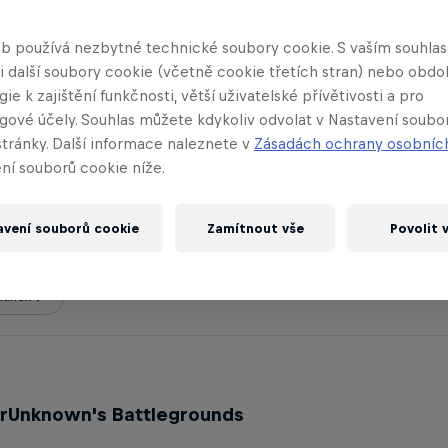
b používá nezbytné technické soubory cookie. S vaším souhl
 zajímat
 i další soubory cookie (včetně cookie třetích stran) nebo obd
ie k zajištění funkčnosti, větší uživatelské přívětivosti a pro
gové účely. Souhlas můžete kdykoliv odvolat v Nastavení soubo
stránky. Další informace naleznete v
Zásadách ochrany osobníc
ní souborů cookie níže.
l Clash Royale turnaj v
ed Bull Ultimátní Hráč?
avení souborů cookie
Zamítnout vše
Povolit 
lánek
erUnknown's Battlegrounds