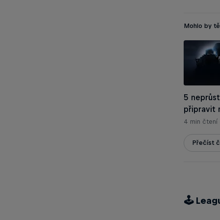
Mohlo by tě
5 neprůst
připravit
4 min čtení
Přečíst č
🕹 Leag