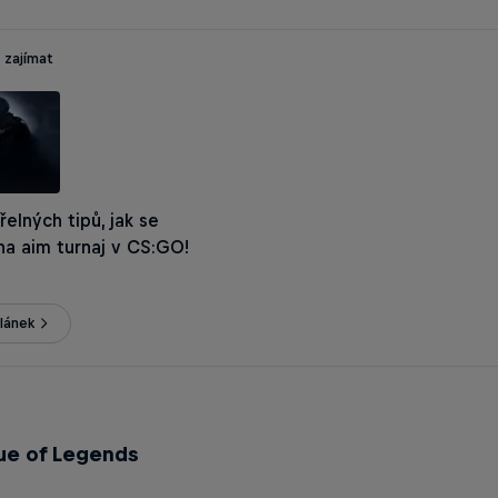
 zajímat
řelných tipů, jak se
 na aim turnaj v CS:GO!
lánek
ue of Legends