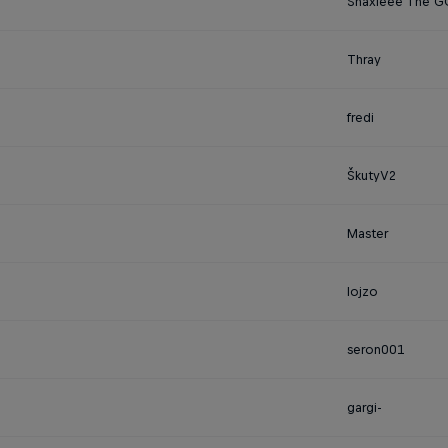
Snaxieee The 
Thray
fredi
ŠkutyV2
Master
lojzo
seron001
gargi-