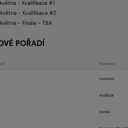
 května - Kvalifikace #1
 května - Kvalifikace #2
 května - Finále - TBA
OVÉ POŘADÍ
odů
Nickname
vattanen
AntiByte
Seniks