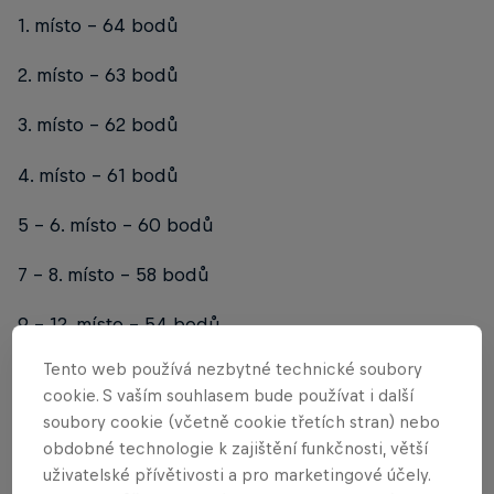
1. místo - 64 bodů
2. místo - 63 bodů
3. místo - 62 bodů
4. místo - 61 bodů
5 – 6. místo - 60 bodů
7 – 8. místo - 58 bodů
9 – 12. místo - 54 bodů
Tento web používá nezbytné technické soubory
13 – 16. místo - 50 bodů
cookie. S vaším souhlasem bude používat i další
soubory cookie (včetně cookie třetích stran) nebo
17 – 24. místo - 42 bodů
obdobné technologie k zajištění funkčnosti, větší
25 – 32. místo - 34 bodů
uživatelské přívětivosti a pro marketingové účely.