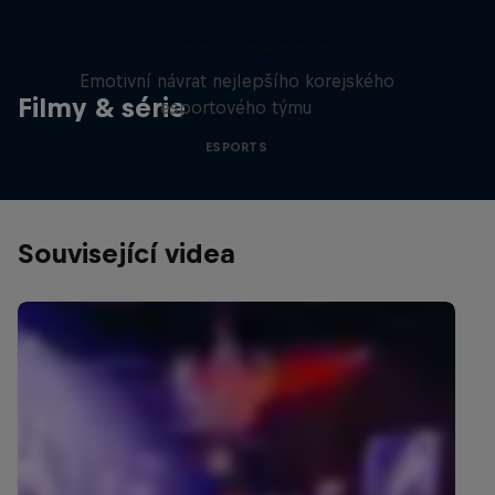
T1 Rose Together
Emotivní návrat nejlepšího korejského
Filmy & série
esportového týmu
ESPORTS
Související videa