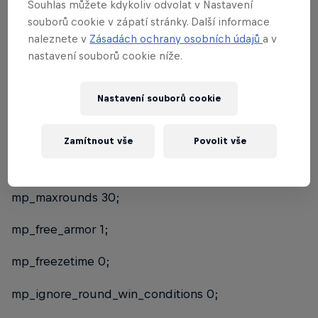
Souhlas můžete kdykoliv odvolat v Nastavení
Bodování pro kvalifikační turnaje:
souborů cookie v zápatí stránky. Další informace
naleznete v
Zásadách ochrany osobních údajů
a v
17 – 32. místo = 15 bodů
nastavení souborů cookie níže.
33 – 64. místo = 10 bodů
Nastavení souborů cookie
Pravidla pro Counter Strike:
Zamítnout vše
Povolit vše
Global Offensive
mp_maxrounds 30;
mp_free_armor 1;
mp_freezetime 0;
mp_ignore_round_win_conditions 0;