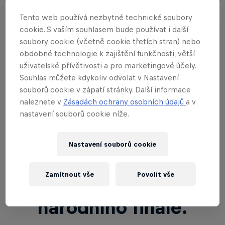
Tento web používá nezbytné technické soubory
11. července, 18:00 ✅
Kvalifikace #2
cookie. S vaším souhlasem bude používat i další
soubory cookie (včetně cookie třetích stran) nebo
18. července, 18:00 ✅
Kvalifikace #3
obdobné technologie k zajištění funkčnosti, větší
uživatelské přívětivosti a pro marketingové účely.
25. července, 18:00 ✅
Kvalifikace #4
Souhlas můžete kdykoliv odvolat v Nastavení
souborů cookie v zápatí stránky. Další informace
naleznete v
Zásadách ochrany osobních údajů
a v
nastavení souborů cookie níže.
Z každé online
Nastavení souborů cookie
kvalifikace postoupí
Zamítnout vše
Povolit vše
dva nejlepší hráči do
národního finále.