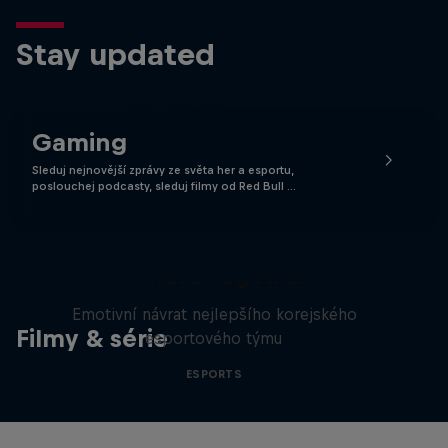
Stay updated
Gaming
Sleduj nejnovější zprávy ze světa her a esportu,
poslouchej podcasty, sleduj filmy od Red Bull …
T1 Rose Together
Emotivní návrat nejlepšího korejského
Filmy & série
esportového týmu
ESPORTS