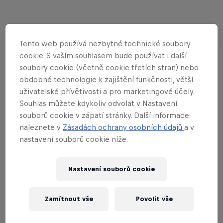
Catch up on the UCI MTB
Tento web používá nezbytné technické soubory
World Cup
cookie. S vaším souhlasem bude používat i další
soubory cookie (včetně cookie třetích stran) nebo
obdobné technologie k zajištění funkčnosti, větší
uživatelské přívětivosti a pro marketingové účely.
Souhlas můžete kdykoliv odvolat v Nastavení
souborů cookie v zápatí stránky. Další informace
naleznete v
Zásadách ochrany osobních údajů
a v
nastavení souborů cookie níže.
Nastavení souborů cookie
Zamítnout vše
Povolit vše