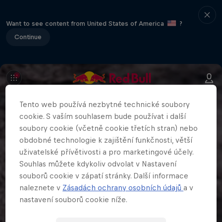
Want to see content from United States of America
?
Continue
Tento web používá nezbytné technické soubory
cookie. S vaším souhlasem bude používat i další
soubory cookie (včetně cookie třetích stran) nebo
obdobné technologie k zajištění funkčnosti, větší
uživatelské přívětivosti a pro marketingové účely.
Souhlas můžete kdykoliv odvolat v Nastavení
souborů cookie v zápatí stránky. Další informace
naleznete v
Zásadách ochrany osobních údajů
a v
nastavení souborů cookie níže.