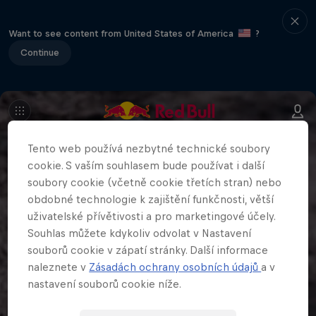
Want to see content from United States of America
?
Continue
Tento web používá nezbytné technické soubory
cookie. S vaším souhlasem bude používat i další
soubory cookie (včetně cookie třetích stran) nebo
obdobné technologie k zajištění funkčnosti, větší
uživatelské přívětivosti a pro marketingové účely.
Souhlas můžete kdykoliv odvolat v Nastavení
souborů cookie v zápatí stránky. Další informace
naleznete v
Zásadách ochrany osobních údajů
a v
nastavení souborů cookie níže.