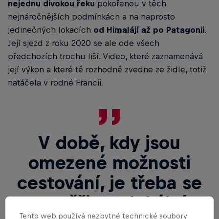
nejednu divokou řeku
pokořenou v těch
nejnáročnějších podmínkách a na naprosto
jedinečných lokacích
od Himalájí až po Patagonii
.
Její sjezd z roku 2020 se ale ode všech
předchozích trochu liší. Video, které zaznamenává
její výkon a které tě rozhodně zvedne ze židle, totiž
natáčela v rodné Francii.
V době, kdy jsou
omezené možnosti
cestování, je třeba se
zaměřit na lokální
Tento web používá nezbytné technické soubory