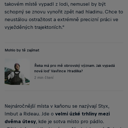
takovém místě vypadl z lodi, nemusel by být
schopný se znovu vynořit zpět nad hladinu. Chce to
neustálou ostražitost a extrémně precizní práci ve
vyježděných trajektoriích.“
Mohlo by tě zajímat
Řeka má pro mě obrovský význam. Jak vypadá
nová loď Vavřince Hradilka?
2 min čtení
Nejnáročnější místa v kaňonu se nazývají Styx,
Imbut a Rideau. Jde o
velmi úzké trhliny mezi
dvěma útesy
, kde je sotva místo pro pádlo.