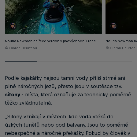
Nouria Newman na řece Verdon v jihovýchodní Francii
Nouria Newman na 
© Ciaran Heurteau
© Ciaran Heurtea
Podle kajakářky nejsou tamní vody příliš strmé ani
plné náročných jezů, přesto jsou v soutěsce tzv.
sifony
- místa, která označuje za technicky poměrně
těžko zvládnutelná.
„Sifony vznikají v místech, kde voda vtéká do
úzkých tunělů nebo pod balvany. Jsou to poměrně
nebezpečné a náročné překážky. Pokud by člověk v