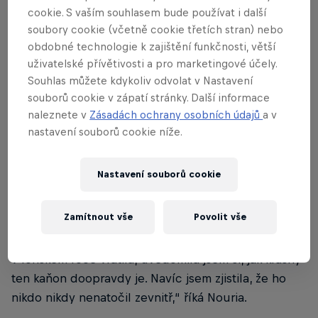
projekty a mě ležel
cookie. S vaším souhlasem bude používat i další
Grand canyon du
soubory cookie (včetně cookie třetích stran) nebo
obdobné technologie k zajištění funkčnosti, větší
Verdon v hlavě už
uživatelské přívětivosti a pro marketingové účely.
Souhlas můžete kdykoliv odvolat v Nastavení
nějaký čas.
souborů cookie v zápatí stránky. Další informace
naleznete v
Zásadách ochrany osobních údajů
a v
Sébastien Toutant
nastavení souborů cookie níže.
Nastavení souborů cookie
„Neznala jsem to místo moc dobře, byla jsem tam
jen jednou, když mi bylo nějakých 13 let a odnesla
Zamítnout vše
Povolit vše
jsem si odtamtud hezké vzpomínky. Bohužel mám
ale samotnou lokaci trochu v mlze. Když jsem se tam
v loňském roce vrátila, uvědomila jsem si, jak krásný
ten kaňon doopravdy je. Navíc jsem zjistila, že ho
nikdo nikdy nenatočil zevnitř,“ říká Nouria.