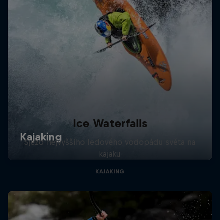
Ice Waterfalls
Sjezd nejvyššího ledového vodopádu světa na
kajaku
KAJAKING