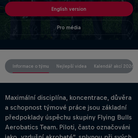
English version
Pro média
Informace o týmu
Nejlepší videa
Kalendář akcí 2026
Maximální disciplína, koncentrace, důvěra
a schopnost týmové práce jsou základní
předpoklady úspěchu skupiny Flying Bulls
Aerobatics Team. Piloti, často označováni
jako „vzdušní akrobaté“, splynou při svých