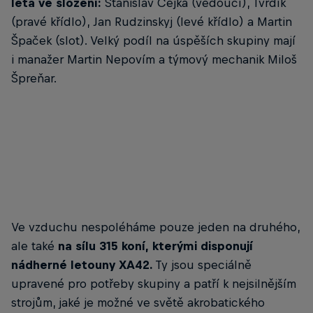
létá ve složení:
Stanislav Čejka (vedoucí), Tvrdík
(pravé křídlo), Jan Rudzinskyj (levé křídlo) a Martin
Špaček (slot). Velký podíl na úspěších skupiny mají
i manažer Martin Nepovím a týmový mechanik Miloš
Špreňar.
Ve vzduchu nespoléháme pouze jeden na druhého,
ale také
na sílu 315 koní,
kterými disponují
nádherné letouny XA42.
Ty jsou speciálně
upravené pro potřeby skupiny a patří k nejsilnějším
strojům, jaké je možné ve světě akrobatického