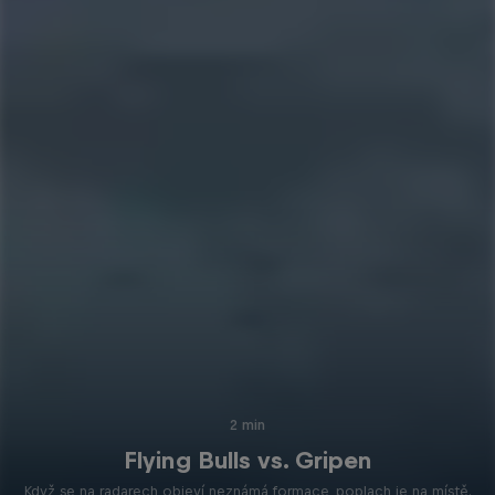
2 min
Flying Bulls vs. Gripen
Když se na radarech objeví neznámá formace, poplach je na místě.