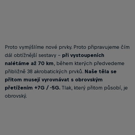
Létající skupina Flying Bulls
© danvojtech.com / Red Bull Content Pool
Proto vymýšlíme nové prvky. Proto připravujeme čím
dál obtížnější sestavy –
při vystoupeních
nalétáme až 70 km
, během kterých předvedeme
přibližně 38 akrobatických prvků.
Naše těla se
přitom musejí vyrovnávat s obrovským
přetížením +7G / -5G.
Tlak, který přitom působí, je
obrovský.