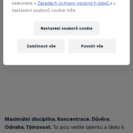
naleznete v
Zásadách ochrany osobních údajů
a v
nastavení souborů cookie níže.
Nastavení souborů cookie
Zamítnout vše
Povolit vše
Flying Bulls Aerobatic Team
© Daniel Vojtěch
Flying Bulls Aerobatic Team
© Daniel Vojtěch
Maximální disciplína. Koncentrace. Důvěra.
Odvaha. Týmovost.
To jsou vedle talentu a lásky k