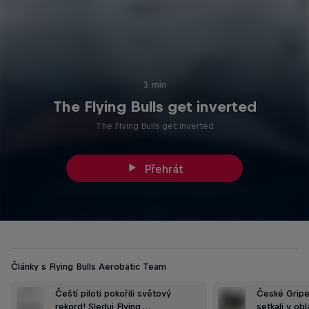
1 min
The Flying Bulls get inverted
The Flying Bulls get inverted
Přehrát
Články s Flying Bulls Aerobatic Team
Čeští piloti pokořili světový
České Gripen
rekord! Sleduj Flying …
setkali v obl