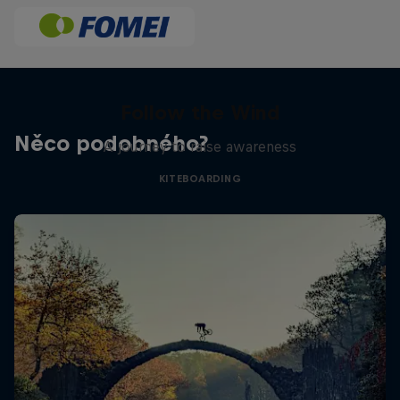
Follow the Wind
Něco podobného?
A journey to raise awareness
KITEBOARDING