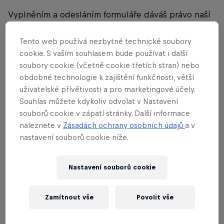
Vyplněním a odesláním formuláře dáváš právo naší
lokální redakci RedBull.com uveřejnit tvůj obsah
(video, foto, hudba, text) na webových stránkach
Tento web používá nezbytné technické soubory
cookie. S vaším souhlasem bude používat i další
www.redbull.com bez nároku na honorář. Publikace
soubory cookie (včetně cookie třetích stran) nebo
obsahu na webové stránce www.redbull.com není
obdobné technologie k zajištění funkčnosti, větší
nárokovatelná. Vyplněním a odesláním formuláře
uživatelské přívětivosti a pro marketingové účely.
potvrzuješ, že jsi autorem zaslaného obsahu, nebo
Souhlas můžete kdykoliv odvolat v Nastavení
jsi s autorem obsahu dohodnutý a autor obsahu ví,
souborů cookie v zápatí stránky. Další informace
že jsi jeho obsah přihlásil do projektu Red Bull
naleznete v
Zásadách ochrany osobních údajů
a v
Showcase.
nastavení souborů cookie níže.
Redakce lokálního webu RedBull.com bude
Nastavení souborů cookie
každého autora vybraného obsahu kontaktovat, aby
s ním dohodla následný postup při uveřejňování
Zamítnout vše
Povolit vše
obsahu.
Každému tvůrci bude na stránce RedBull.com