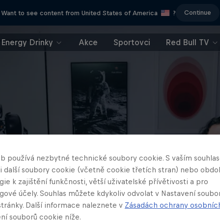
Continue
Want to see content from United States of America
?
Energy Drinky
Akce
Sportovci
Red Bull TV
b používá nezbytné technické soubory cookie. S vaším souhl
 i další soubory cookie (včetně cookie třetích stran) nebo obd
ie k zajištění funkčnosti, větší uživatelské přívětivosti a pro
gové účely. Souhlas můžete kdykoliv odvolat v Nastavení soubo
stránky. Další informace naleznete v
Zásadách ochrany osobníc
ní souborů cookie níže.