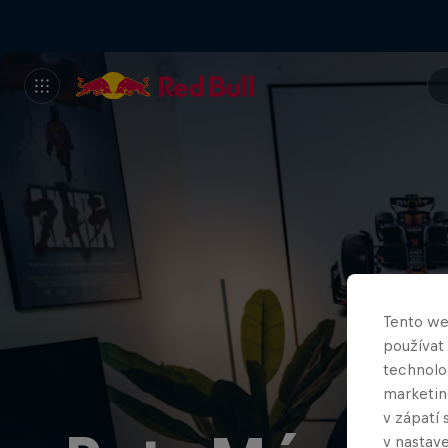
Tento we
používat
technolog
marketin
v zápatí 
v nastave