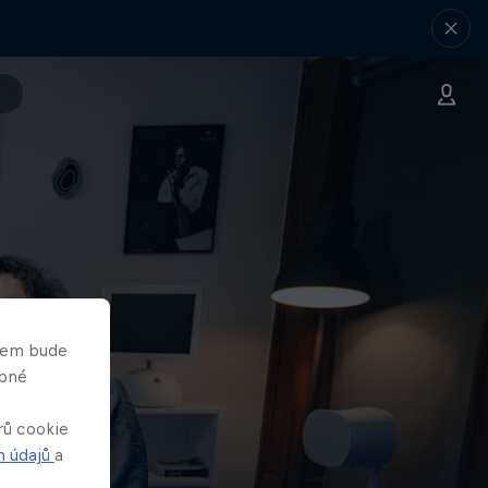
asem bude
obné
rů cookie
h údajů
a