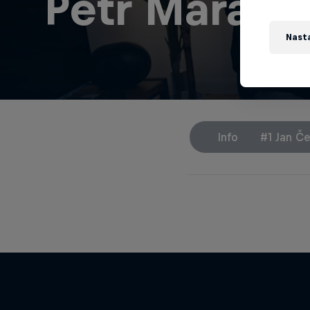
Petr Mára &
Nast
Info
#1 Jan Č