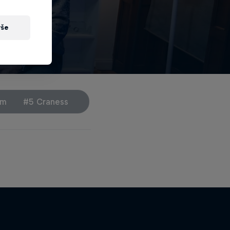
s
vše
um
#5 Craness