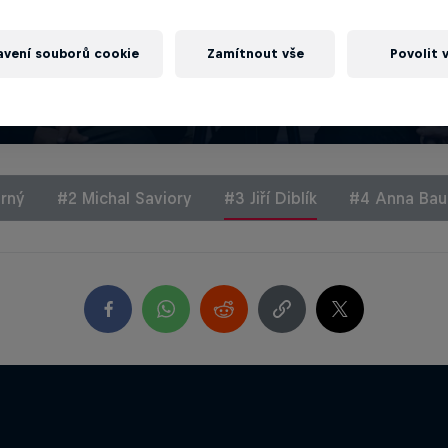
 Young Hustler
avení souborů cookie
Zamítnout vše
Povolit 
erný
#2 Michal Saviory
#3 Jiří Diblík
#4 Anna Ba