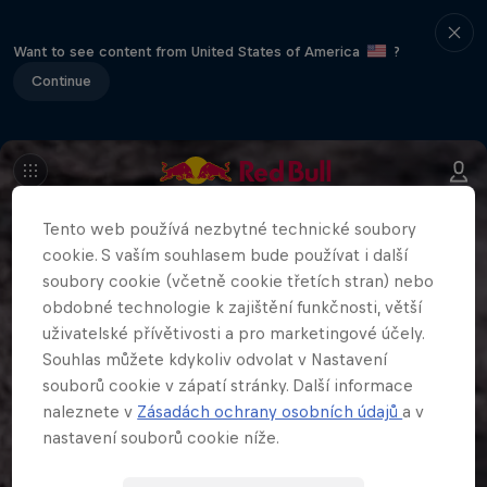
Want to see content from United States of America
?
Continue
Tento web používá nezbytné technické soubory
cookie. S vaším souhlasem bude používat i další
soubory cookie (včetně cookie třetích stran) nebo
obdobné technologie k zajištění funkčnosti, větší
uživatelské přívětivosti a pro marketingové účely.
Souhlas můžete kdykoliv odvolat v Nastavení
souborů cookie v zápatí stránky. Další informace
naleznete v
Zásadách ochrany osobních údajů
a v
nastavení souborů cookie níže.