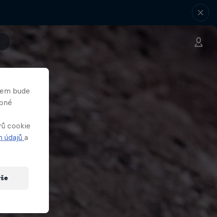
asem bude
obné
rů cookie
h údajů
a
vše