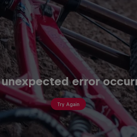
 unexpected error occur
Try Again