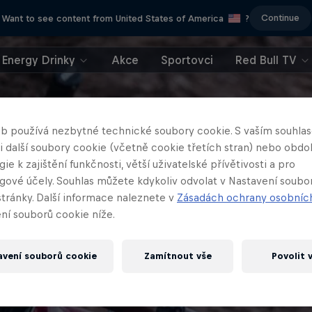
Continue
Want to see content from United States of America
?
Energy Drinky
Akce
Sportovci
Red Bull TV
b používá nezbytné technické soubory cookie. S vaším souhl
 i další soubory cookie (včetně cookie třetích stran) nebo obd
ie k zajištění funkčnosti, větší uživatelské přívětivosti a pro
gové účely. Souhlas můžete kdykoliv odvolat v Nastavení soubo
stránky. Další informace naleznete v
Zásadách ochrany osobníc
ní souborů cookie níže.
avení souborů cookie
Zamítnout vše
Povolit 