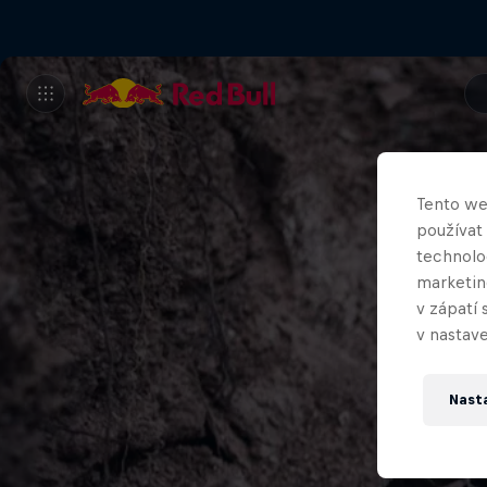
Tento we
používat
technolog
marketin
v zápatí 
v nastave
Nast