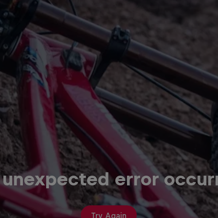
 unexpected error occur
Try Again