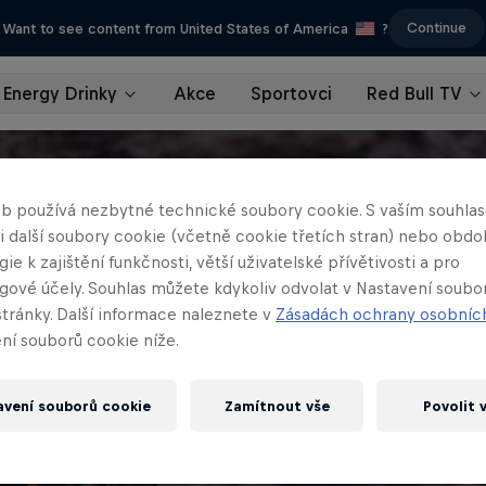
Continue
Want to see content from United States of America
?
Energy Drinky
Akce
Sportovci
Red Bull TV
b používá nezbytné technické soubory cookie. S vaším souhl
 i další soubory cookie (včetně cookie třetích stran) nebo obd
ie k zajištění funkčnosti, větší uživatelské přívětivosti a pro
gové účely. Souhlas můžete kdykoliv odvolat v Nastavení soubo
stránky. Další informace naleznete v
Zásadách ochrany osobníc
ní souborů cookie níže.
avení souborů cookie
Zamítnout vše
Povolit 