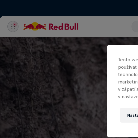
Tento we
používat
technolog
marketin
v zápatí 
v nastave
Nast