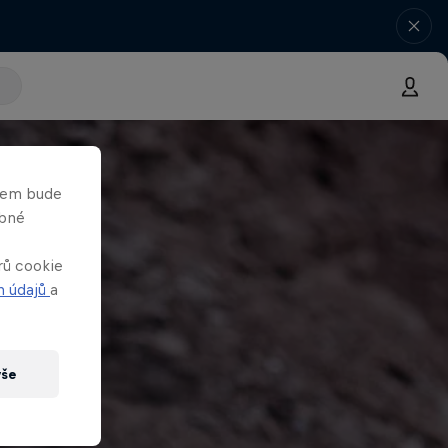
asem bude
obné
rů cookie
h údajů
a
vše