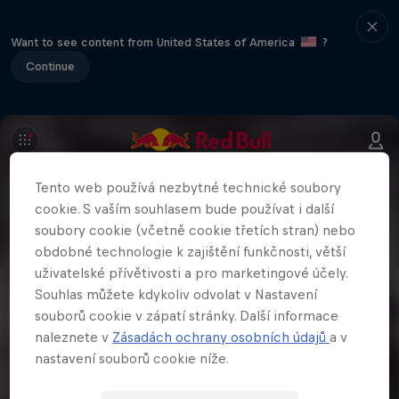
Want to see content from United States of America
?
Continue
Tento web používá nezbytné technické soubory
cookie. S vaším souhlasem bude používat i další
soubory cookie (včetně cookie třetích stran) nebo
obdobné technologie k zajištění funkčnosti, větší
uživatelské přívětivosti a pro marketingové účely.
Souhlas můžete kdykoliv odvolat v Nastavení
souborů cookie v zápatí stránky. Další informace
naleznete v
Zásadách ochrany osobních údajů
a v
nastavení souborů cookie níže.