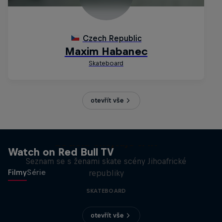
otevřít vše
Leticia skejtuje JAR
Watch on Red Bull TV
Seznam se s ženami skate scény Jihoafrické
Filmy
Série
republiky
SKATEBOARD
otevřít vše