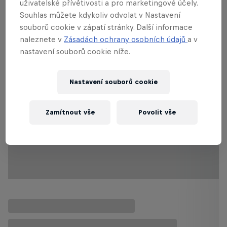
uživatelské přívětivosti a pro marketingové účely.
Souhlas můžete kdykoliv odvolat v Nastavení
souborů cookie v zápatí stránky. Další informace
Read more stories
naleznete v
Zásadách ochrany osobních údajů
a v
nastavení souborů cookie níže.
Nastavení souborů cookie
Zamítnout vše
Povolit vše