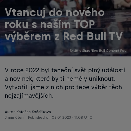
Vtancuj do nového
roku s naším TOP
výběrem z Red Bull TV
© Little Shao/Red Bull Content Pool
V roce 2022 byl taneční svět plný událostí
a novinek, které by ti neměly uniknout.
Vytvořili jsme z nich pro tebe výběr těch
nejzajímavějších.
Autor: Kateřina Koňaříková
3 min čtení
Published on
02.01.2023 · 11:08 UTC