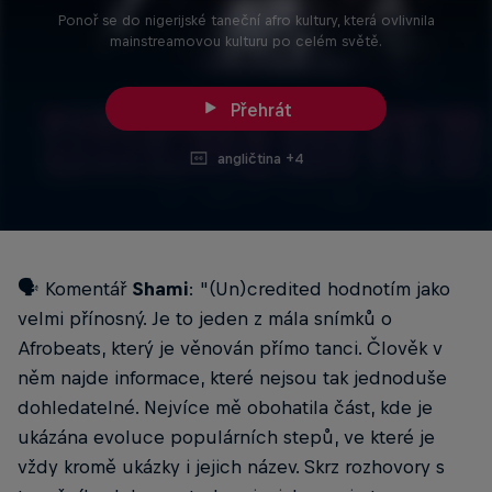
Ponoř se do nigerijské taneční afro kultury, která ovlivnila
mainstreamovou kulturu po celém světě.
Přehrát
angličtina +4
🗣️ Komentář
Shami
: "(Un)credited hodnotím jako
velmi přínosný. Je to jeden z mála snímků o
Afrobeats, který je věnován přímo tanci. Člověk v
něm najde informace, které nejsou tak jednoduše
dohledatelné. Nejvíce mě obohatila část, kde je
ukázána evoluce populárních stepů, ve které je
vždy kromě ukázky i jejich název. Skrz rozhovory s