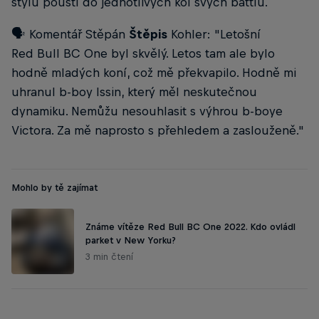
stylu pouští do jednotlivých kol svých battlů.
🗣️ Komentář Stěpán
Štěpis
Kohler: "Letošní
Red Bull BC One byl skvělý. Letos tam ale bylo
hodně mladých koní, což mě překvapilo. Hodně mi
uhranul b-boy Issin, který měl neskutečnou
dynamiku. Nemůžu nesouhlasit s výhrou b-boye
Victora. Za mě naprosto s přehledem a zaslouženě."
Mohlo by tě zajímat
Známe vítěze Red Bull BC One 2022. Kdo ovládl
parket v New Yorku?
3 min čtení