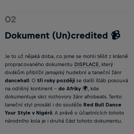
02
Dokument (Un)credited 📹
Je to už nějaká doba, co jsme se mohli těšit z krásně
propracovaného dokumentu
DISPLACE
, který
divákům přiblížil jamajský hudební a taneční žánr
dancehall
. O
tři roky později
se další štáb posouvá
na odlišný kontinent -
do Afriky
🌍, kde
dokumentuje skrz rozhovory žánr afrobeats. Tento
taneční styl prosákl i do soutěže
Red Bull Dance
Your Style v Nigérii
. A právě o účastnících tohoto
národního kola je i druhá část tohoto dokumentu.