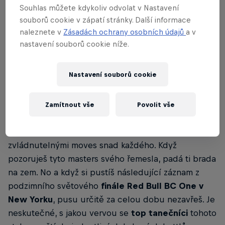
Souhlas můžete kdykoliv odvolat v Nastavení
dance
"
souborů cookie v zápatí stránky. Další informace
naleznete v
Zásadách ochrany osobních údajů
a v
nastavení souborů cookie níže.
01
Nastavení souborů cookie
Red Bull BC One 2022 🤸🏼
Zamítnout vše
Povolit vše
Taneční styl
breaking
zaujme svými těžce
zvládnutelnými moves snad každého. Když
pozoruješ tyto masters svého řemesla, padá ti brada
na zem. No a když si pustíš následující záznam z
podzimního světového
finále Red Bull BC One v
New Yorku
, pusu určitě za celou dobu nezavřeš. Je
neskutečné, s jakou vervou se
top tanečníci
tohoto