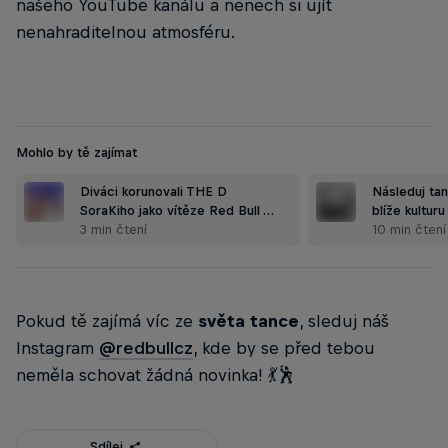
našeho YouTube kanálu a nenech si ujít
nenahraditelnou atmosféru.
Mohlo by tě zajímat
Diváci korunovali THE D
Následuj tan
SoraKiho jako vítěze Red Bull …
blíže kulturu
3 min čtení
10 min čtení
Pokud tě zajímá víc ze
světa tance
, sleduj náš
Instagram
@redbullcz
, kde by se před tebou
neměla schovat žádná novinka! 💃🕺
Sdílej