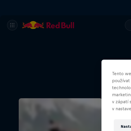
Tento we
používat
technolog
marketin
v zápatí 
v nastave
Nast