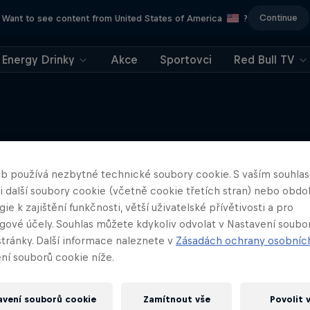
Continue
Want to see content from United States of America
?
Energy Drinky
Akce
Sportovci
Red Bull TV
Něco podobného?
b používá nezbytné technické soubory cookie. S vaším souhl
 i další soubory cookie (včetně cookie třetích stran) nebo obd
ie k zajištění funkčnosti, větší uživatelské přívětivosti a pro
gové účely. Souhlas můžete kdykoliv odvolat v Nastavení soubo
stránky. Další informace naleznete v
Zásadách ochrany osobníc
ní souborů cookie níže.
avení souborů cookie
Zamítnout vše
Povolit 