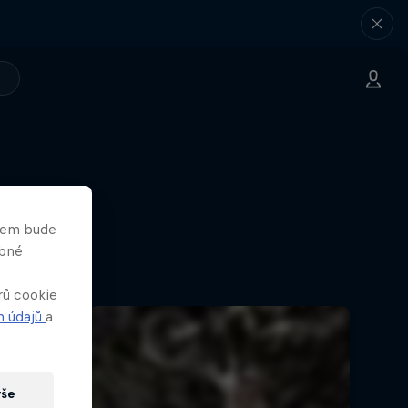
asem bude
obné
rů cookie
h údajů
a
vše