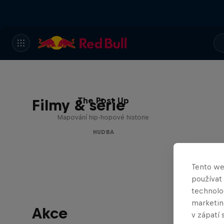
The Post Up
Filmy & série
Mapování hip-hopové historie
HUDBA
Tento we
používat
technolog
marketin
Akce
v zápatí 