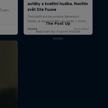
 Česko
The Post Up
Mapování hip-hopové historie
HUDBA