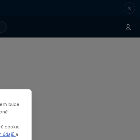
asem bude
obné
rů cookie
h údajů
a