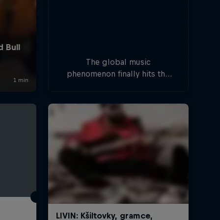
The global music
phenomenon finally hits the
Czech Republic as pop icon
Ben Cristovao joins forces
with a powerful live orchestra
to rewrite the rules of a live
show.