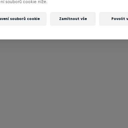
ní souborů cookie níže.
avení souborů cookie
Zamítnout vše
Povolit 