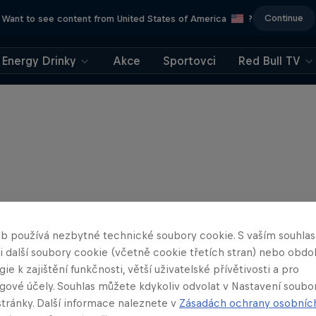
Continue
Want to see content from United States of America
?
Energy Drinky
Akce
Sportovci
Red Bull TV
b používá nezbytné technické soubory cookie. S vaším souhl
 i další soubory cookie (včetně cookie třetích stran) nebo obd
ie k zajištění funkčnosti, větší uživatelské přívětivosti a pro
gové účely. Souhlas můžete kdykoliv odvolat v Nastavení soubo
stránky. Další informace naleznete v
Zásadách ochrany osobníc