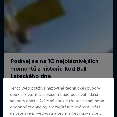
Tento web používá nezbytné technické soubory
cookie. S vaším souhlasem bude používat i další
soubory cookie (včetně cookie třetích stran) nebo
obdobné technologie k zajištění funkčnosti, větší
uživatelské přívětivosti a pro marketingové účely.