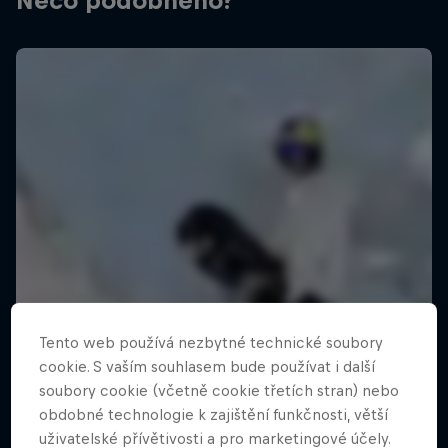
Něco podobného?
Tento web používá nezbytné technické soubory
cookie. S vaším souhlasem bude používat i další
soubory cookie (včetně cookie třetích stran) nebo
obdobné technologie k zajištění funkčnosti, větší
uživatelské přívětivosti a pro marketingové účely.