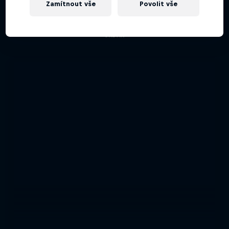
Zamítnout vše
Povolit vše
Kultura okolo tenisek tak, jak ji neznáš.
URBAN