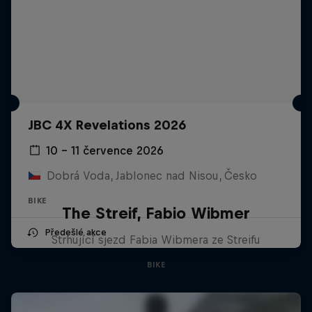
JBC 4X Revelations 2026
10 – 11 července 2026
Dobrá Voda, Jablonec nad Nisou, Česko
BIKE
The Streif, Fabio Wibmer
Předešlé akce
Strhující sjezd Fabia Wibmera ze Streifu
BIKE