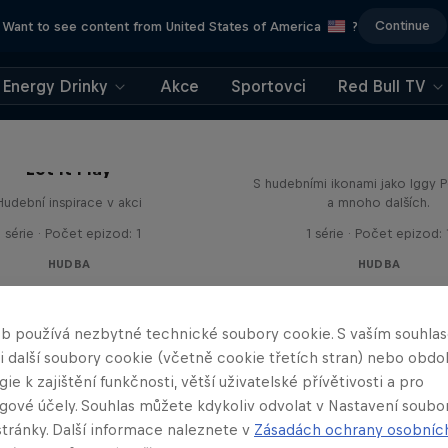
Continue
Want to see content from United States of America
?
Energy Drinky
Akce
Sportovci
Red Bull TV
Red Bull Music Acad
přednášky
Let It Play
S hudebními ikonami jako Iggy 
Hudební inspirace v akci
a mnoho dalších.
1 série · Počet epizod: 1
1 série · Počet epizod: 
HUDBA
HUDBA
b používá nezbytné technické soubory cookie. S vaším souhl
 i další soubory cookie (včetně cookie třetích stran) nebo obd
ie k zajištění funkčnosti, větší uživatelské přívětivosti a pro
gové účely. Souhlas můžete kdykoliv odvolat v Nastavení soubo
stránky. Další informace naleznete v
Zásadách ochrany osobníc