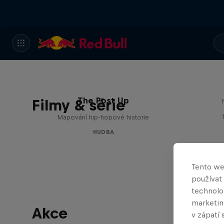
The Post Up
Filmy & série
Mapování hip-hopové historie
HUDBA
Tento we
používat
technolog
marketin
Akce
v zápatí 