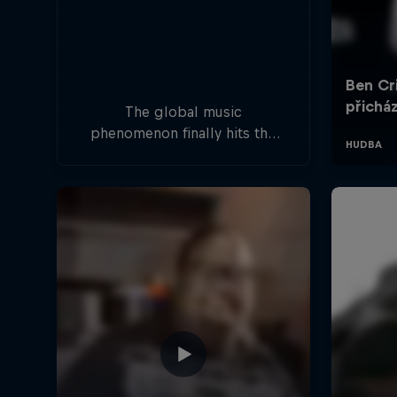
The global music
phenomenon finally hits the
Czech Republic as pop icon
Ben Cristovao joins forces
with a powerful live orchestra
to rewrite the rules of a live
show.