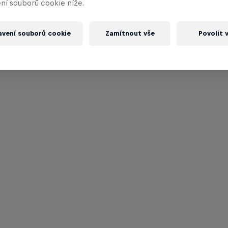
ní souborů cookie níže.
avení souborů cookie
Zamítnout vše
Povolit 