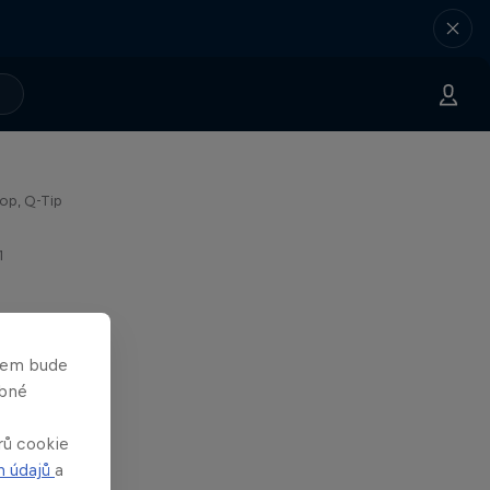
emy -
Pop, Q-Tip
1
asem bude
obné
rů cookie
h údajů
a