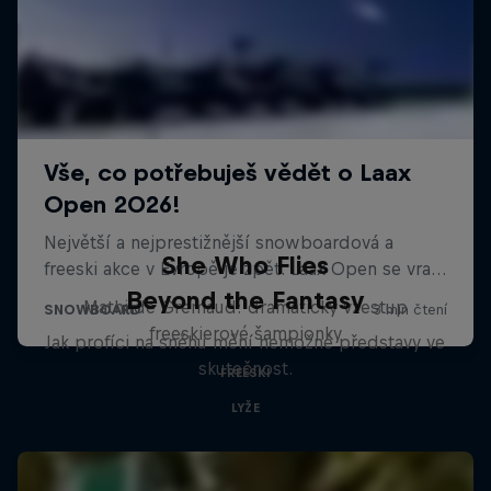
She Who Flies
Beyond the Fantasy
Mathilde Gremaud: dramatický vzestup
freeskierové šampionky
Jak profíci na sněhu mění nemožné představy ve
skutečnost.
FREESKI
LYŽE