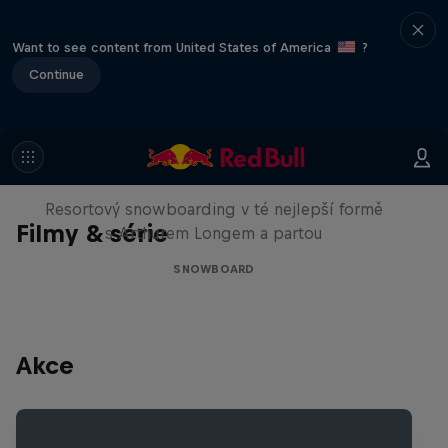
Want to see content from United States of America
?
Continue
Sofia: A Story of the Half-Day
Ticket
Resortový snowboarding v té nejlepší formě
Filmy & série
s Arthurem Longem a partou
SNOWBOARD
Akce