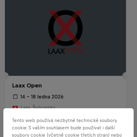
Laax Open
14 – 18 ledna 2026
Laax, Švýcarsko
SNOWBOARD
Tento web používá nezbytné technické soubory
cookie. S vaším souhlasem bude používat i další
Pusť si záznam
soubory cookie (včetně cookie třetích stran) nebo