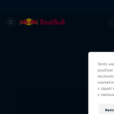
Tento we
používat
technolog
marketin
v zápatí 
v nastave
Nast