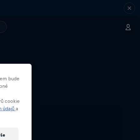
asem bude
wn
obné
ko One
rů cookie
h údajů
a
vše