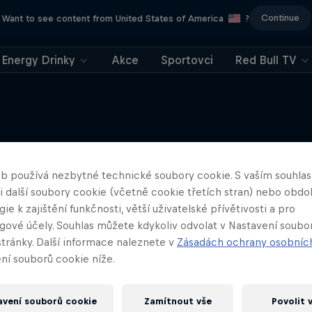
Continue
Want to see content from United States of America
?
Energy Drinky
Akce
Sportovci
Red Bull TV
Něco podobného?
b používá nezbytné technické soubory cookie. S vaším souhl
Once Upon A To
 i další soubory cookie (včetně cookie třetích stran) nebo obd
Na cestě graffiti umělce Fal
ie k zajištění funkčnosti, větší uživatelské přívětivosti a pro
gové účely. Souhlas můžete kdykoliv odvolat v Nastavení soubo
UMĚNÍ & DESIGN
stránky. Další informace naleznete v
Zásadách ochrany osobníc
ní souborů cookie níže.
avení souborů cookie
Zamítnout vše
Povolit 