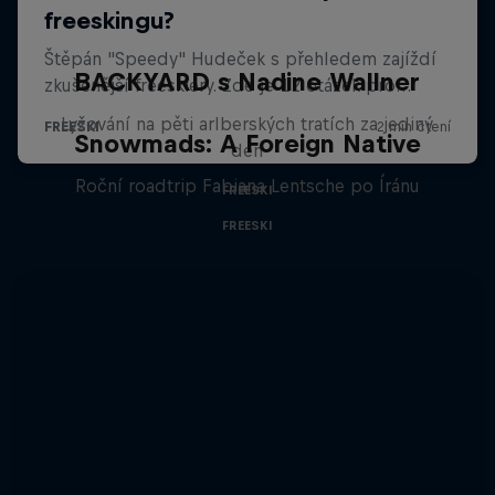
BACKYARD s Nadine Wallner
Lyžování na pěti arlberských tratích za jediný
Snowmads: A Foreign Native
den
Roční roadtrip Fabiana Lentsche po Íránu
FREESKI
FREESKI