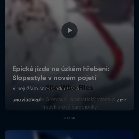
She Who Flies
Mathilde Gremaud: dramatický vzestup
freeskierové šampionky
FREESKI