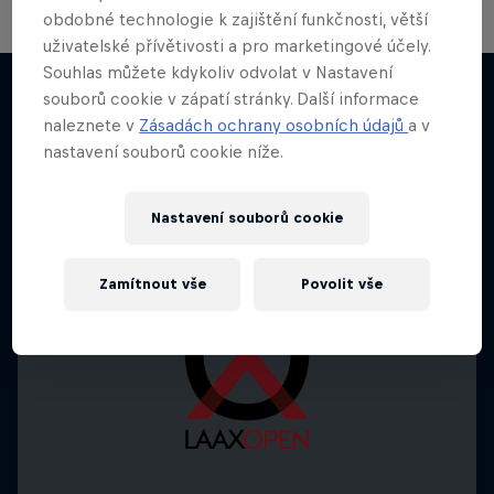
obdobné technologie k zajištění funkčnosti, větší
uživatelské přívětivosti a pro marketingové účely.
Souhlas můžete kdykoliv odvolat v Nastavení
souborů cookie v zápatí stránky. Další informace
naleznete v
Zásadách ochrany osobních údajů
a v
Něco podobného?
nastavení souborů cookie níže.
Nastavení souborů cookie
Zamítnout vše
Povolit vše