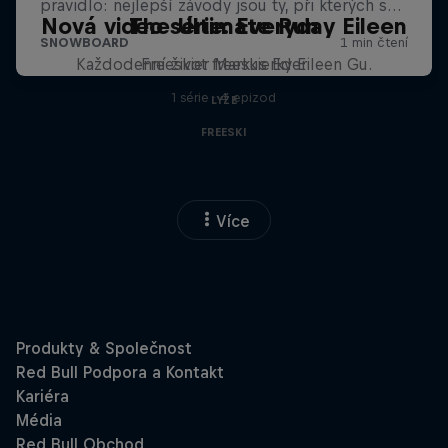
Nová video série: Everyday Eileen
The Ultimate Run
Každodenní život freeskierky Eileen Gu.
Freeskier Markus Eder
1 série · 4 epizod
LYŽE
FREESKI
Více