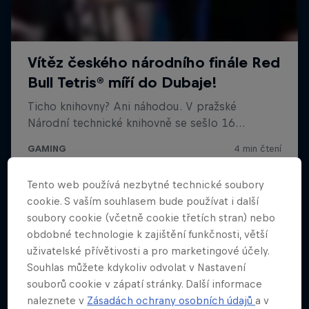
Tento web používá nezbytné technické soubory
cookie. S vaším souhlasem bude používat i další
soubory cookie (včetně cookie třetích stran) nebo
obdobné technologie k zajištění funkčnosti, větší
uživatelské přívětivosti a pro marketingové účely.
Souhlas můžete kdykoliv odvolat v Nastavení
souborů cookie v zápatí stránky. Další informace
naleznete v
Zásadách ochrany osobních údajů
a v