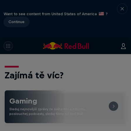
Want to see content from United States of America
?
Continue
Zajímá tě víc?
Gaming
Sleduj nejnovější zprávy ze světa her a esportu,
poslouchej podcasty, sleduj filmy od Red Bull …