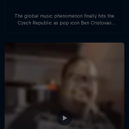
The global music phenomenon finally hits the
Czech Republic as pop icon Ben Cristovao
joins forces with a powerful live orchestra to
rewrite the rules of a live show.