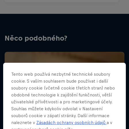
Něco podobného?
Tento web používá nezbytné technické soubory
cookie. S vaším souhlasem bude používat i další
soubory cookie (včetně cookie třetích stran) nebo
obdobné technologie k zajištění funkčnosti, větší
uživatelské přívětivosti a pro marketingové účely.
Souhlas můžete kdykoliv odvolat v Nastavení
souborů cookie v zápatí stránky. Další informace
naleznete v
Zásadách ochrany osobních údajů
a v