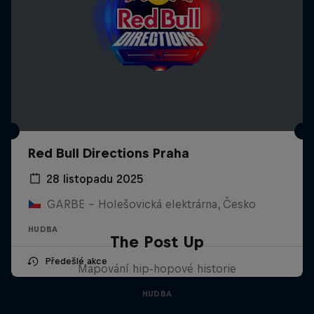
Red Bull Directions Praha
28 listopadu 2025
GARBE - Holešovická elektrárna, Česko
HUDBA
The Post Up
Předešlé akce
Mapování hip-hopové historie
HUDBA