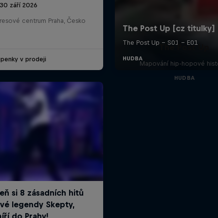
 30 září 2026
resové centrum Praha, Česko
The Post Up
penky v prodeji
Mapování hip-hopové hist
HUDBA