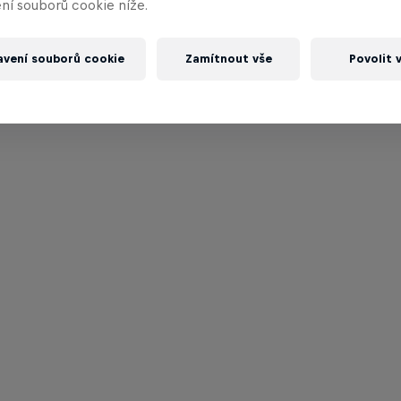
ní souborů cookie níže.
avení souborů cookie
Zamítnout vše
Povolit 