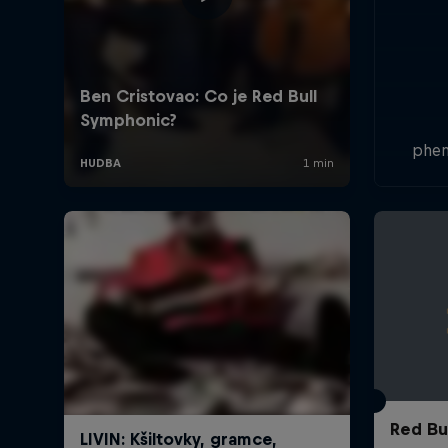
phen
Czec
Ben
with 
to re
Red Bu