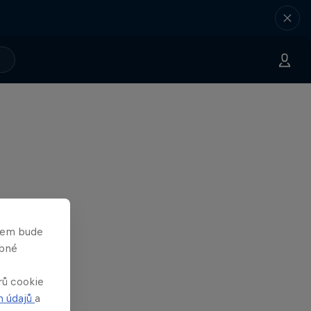
asem bude
obné
rů cookie
h údajů
a