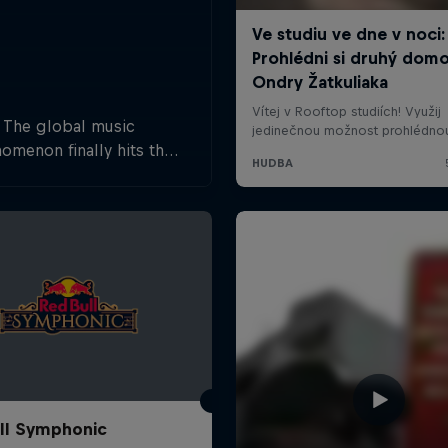
The global music
omenon finally hits the
h Republic as pop icon
 Cristovao joins forces
a powerful live orchestra
write the rules of a live
show.
ll Symphonic