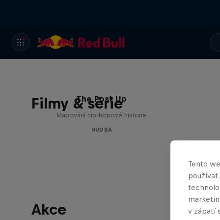
The Post Up
Filmy & série
Mapování hip-hopové historie
HUDBA
Tento we
používat
technolog
marketin
Akce
v zápatí 