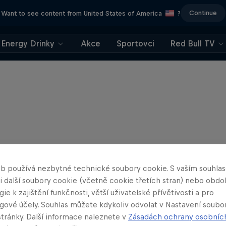
Continue
Want to see content from United States of America
?
Energy Drinky
Akce
Sportovci
Red Bull TV
b používá nezbytné technické soubory cookie. S vaším souhl
 i další soubory cookie (včetně cookie třetích stran) nebo obd
ie k zajištění funkčnosti, větší uživatelské přívětivosti a pro
gové účely. Souhlas můžete kdykoliv odvolat v Nastavení soubo
stránky. Další informace naleznete v
Zásadách ochrany osobníc