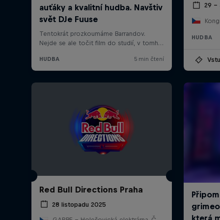
29 –
Kong
HUDBA
Vstu
Red Bull Directions Praha
28 listopadu 2025
GARBE - Holešovická elektrárna, Česko