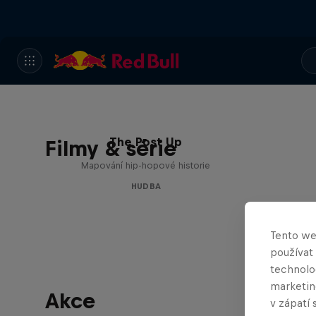
The Post Up
Filmy & série
Mapování hip-hopové historie
HUDBA
Tento we
používat
technolog
marketin
Akce
v zápatí 