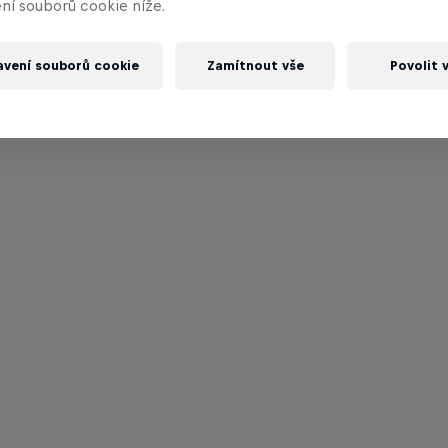
ní souborů cookie níže.
avení souborů cookie
Zamítnout vše
Povolit 