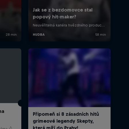
ha
GARBE - Holešovická elektrárna, Česko