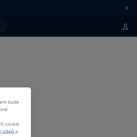
asem bude
obné
rů cookie
h údajů
a