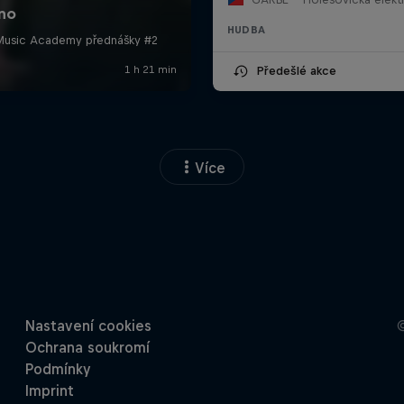
HUDBA
Předešlé akce
Více