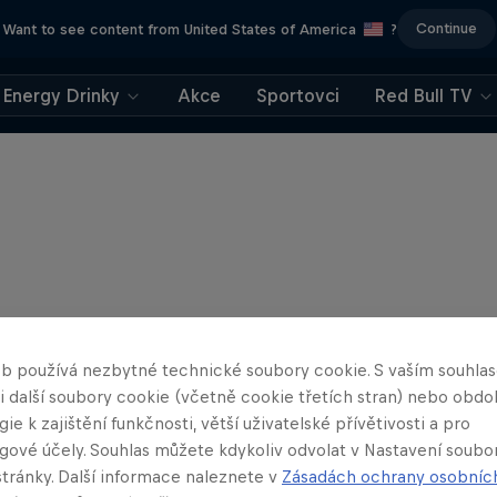
Continue
Want to see content from United States of America
?
Energy Drinky
Akce
Sportovci
Red Bull TV
b používá nezbytné technické soubory cookie. S vaším souhl
 i další soubory cookie (včetně cookie třetích stran) nebo obd
ie k zajištění funkčnosti, větší uživatelské přívětivosti a pro
gové účely. Souhlas můžete kdykoliv odvolat v Nastavení soubo
stránky. Další informace naleznete v
Zásadách ochrany osobníc