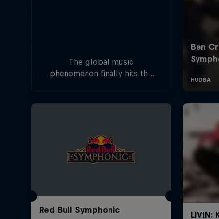
The global music
phenomenon finally hits the
Czech Republic as pop icon
Ben Cristovao joins forces
with a powerful live orchestra
to rewrite the rules of a live
show.
Red Bull Symphonic