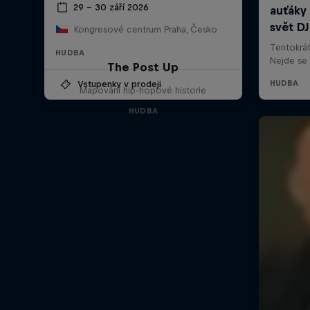
29 – 30 září 2026
Kongresové centrum Praha, Česko
HUDBA
The Post Up
Vstupenky v prodeji
Mapování hip-hopové historie
HUDBA