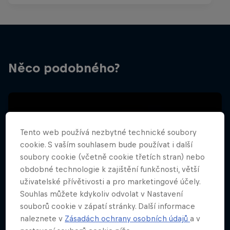
Něco podobného?
Tento web používá nezbytné technické soubory
cookie. S vaším souhlasem bude používat i další
soubory cookie (včetně cookie třetích stran) nebo
obdobné technologie k zajištění funkčnosti, větší
uživatelské přívětivosti a pro marketingové účely.
Souhlas můžete kdykoliv odvolat v Nastavení
souborů cookie v zápatí stránky. Další informace
naleznete v
Zásadách ochrany osobních údajů
a v