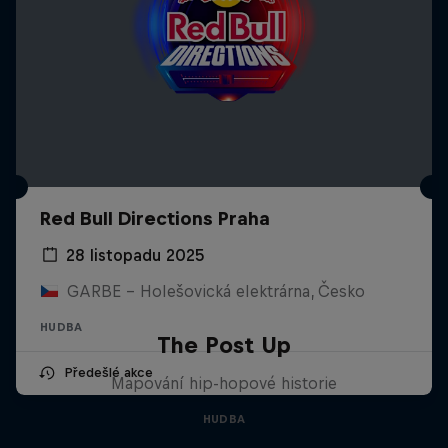
Red Bull Directions Praha
28 listopadu 2025
GARBE - Holešovická elektrárna, Česko
HUDBA
The Post Up
Předešlé akce
Mapování hip-hopové historie
HUDBA