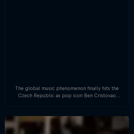
The global music phenomenon finally hits the
Czech Republic as pop icon Ben Cristovao
joins forces with a powerful live orchestra to
rewrite the rules of a live show.