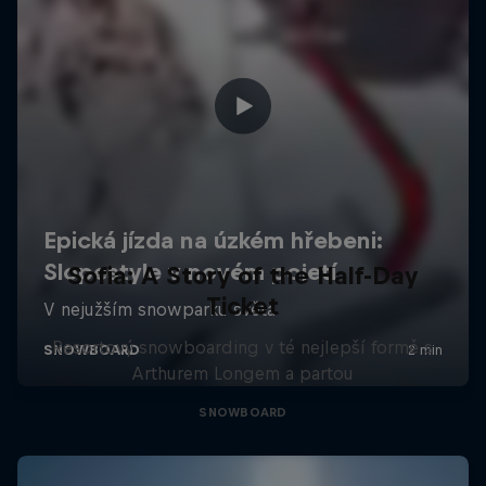
Sofia: A Story of the Half-Day
Ticket
Resortový snowboarding v té nejlepší formě s
Arthurem Longem a partou
SNOWBOARD