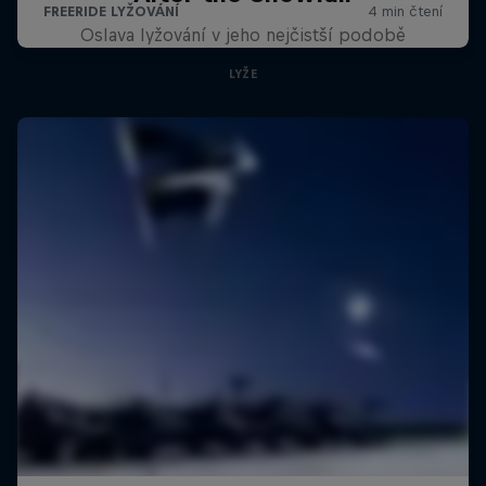
Oslava lyžování v jeho nejčistší podobě
LYŽE