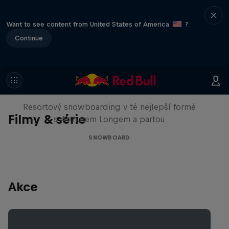
Want to see content from United States of America
?
Continue
Sofia: A Story of the Half-Day
Ticket
Resortový snowboarding v té nejlepší formě
Filmy & série
s Arthurem Longem a partou
SNOWBOARD
Akce