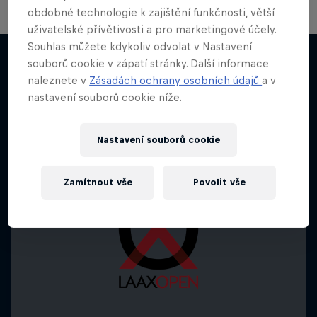
obdobné technologie k zajištění funkčnosti, větší
uživatelské přívětivosti a pro marketingové účely.
Souhlas můžete kdykoliv odvolat v Nastavení
souborů cookie v zápatí stránky. Další informace
naleznete v
Zásadách ochrany osobních údajů
a v
Něco podobného?
nastavení souborů cookie níže.
Nastavení souborů cookie
Zamítnout vše
Povolit vše