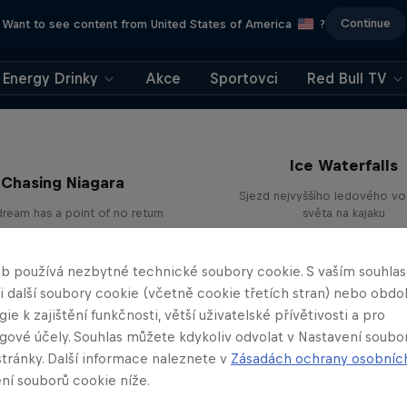
Continue
Want to see content from United States of America
?
Energy Drinky
Akce
Sportovci
Red Bull TV
Ice Waterfalls
Chasing Niagara
Sjezd nejvyššího ledového v
dream has a point of no return
světa na kajaku
KAJAKING
KAJAKING
b používá nezbytné technické soubory cookie. S vaším souhl
 i další soubory cookie (včetně cookie třetích stran) nebo obd
ie k zajištění funkčnosti, větší uživatelské přívětivosti a pro
gové účely. Souhlas můžete kdykoliv odvolat v Nastavení soubo
stránky. Další informace naleznete v
Zásadách ochrany osobníc
ní souborů cookie níže.