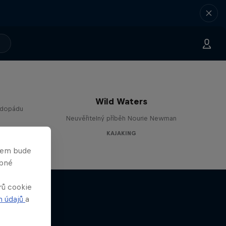
Wild Waters
odopádu
Neuvěřitelný příběh Nourie Newman
KAJAKING
asem bude
obné
rů cookie
h údajů
a