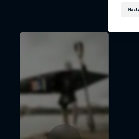
Nast
Jízd