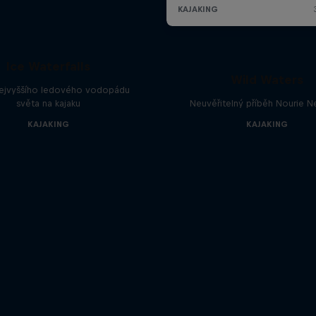
Ice Waterfalls
Wild Waters
nejvyššího ledového vodopádu
světa na kajaku
Neuvěřitelný příběh Nourie
KAJAKING
KAJAKING