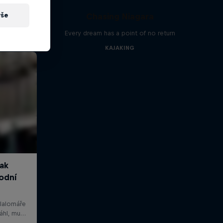
Chasing Niagara
vše
Every dream has a point of no return
KAJAKING