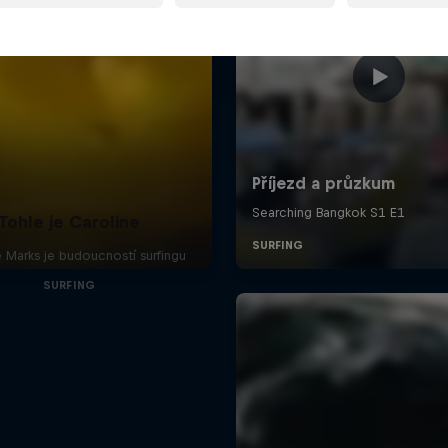
Tohle je Caroline
e Marks je budoucností surfingu
SURFING