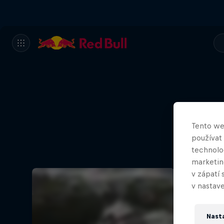
Tento we
používat
technolog
marketin
v zápatí 
v nastave
Nast