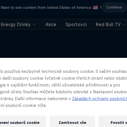
Continue
Want to see content from United States of America
?
Energy Drinky
Akce
Sportovci
Red Bull TV
Něco podobného?
b používá nezbytné technické soubory cookie. S vaším souhl
 i další soubory cookie (včetně cookie třetích stran) nebo obd
ie k zajištění funkčnosti, větší uživatelské přívětivosti a pro
gové účely. Souhlas můžete kdykoliv odvolat v Nastavení soubo
stránky. Další informace naleznete v
Zásadách ochrany osobníc
ní souborů cookie níže.
avení souborů cookie
Zamítnout vše
Povolit 