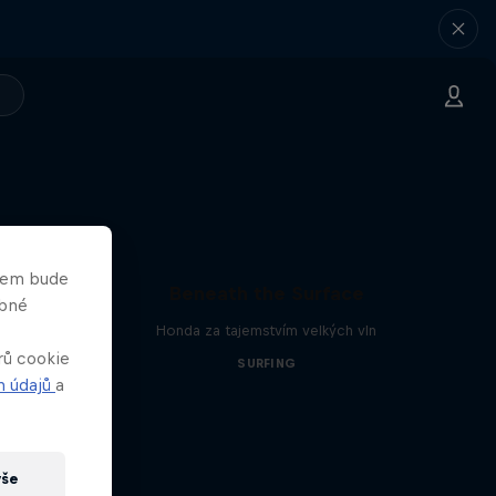
asem bude
Beneath the Surface
obné
Honda za tajemstvím velkých vln
rů cookie
SURFING
h údajů
a
vše